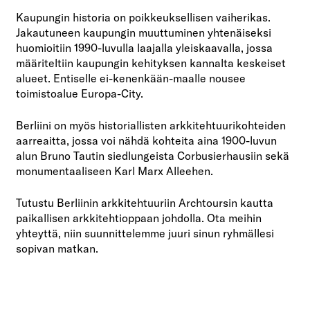
Kaupungin historia on poikkeuksellisen vaiherikas.
Jakautuneen kaupungin muuttuminen yhtenäiseksi
huomioitiin 1990-luvulla laajalla yleiskaavalla, jossa
määriteltiin kaupungin kehityksen kannalta keskeiset
alueet. Entiselle ei-kenenkään-maalle nousee
toimistoalue Europa-City.
Berliini on myös historiallisten arkkitehtuurikohteiden
aarreaitta, jossa voi nähdä kohteita aina 1900-luvun
alun Bruno Tautin siedlungeista Corbusierhausiin sekä
monumentaaliseen Karl Marx Alleehen.
Tutustu Berliinin arkkitehtuuriin Archtoursin kautta
paikallisen arkkitehtioppaan johdolla. Ota meihin
yhteyttä, niin suunnittelemme juuri sinun ryhmällesi
sopivan matkan.