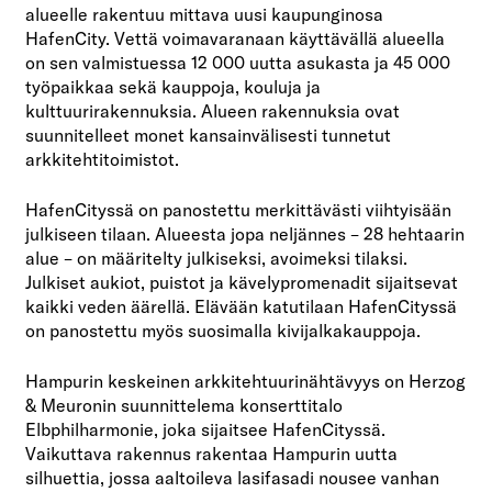
alueelle rakentuu mittava uusi kaupunginosa
HafenCity. Vettä voimavaranaan käyttävällä alueella
on sen valmistuessa 12 000 uutta asukasta ja 45 000
työpaikkaa sekä kauppoja, kouluja ja
kulttuurirakennuksia. Alueen rakennuksia ovat
suunnitelleet monet kansainvälisesti tunnetut
arkkitehtitoimistot.
HafenCityssä on panostettu merkittävästi viihtyisään
julkiseen tilaan. Alueesta jopa neljännes – 28 hehtaarin
alue – on määritelty julkiseksi, avoimeksi tilaksi.
Julkiset aukiot, puistot ja kävelypromenadit sijaitsevat
kaikki veden äärellä. Elävään katutilaan HafenCityssä
on panostettu myös suosimalla kivijalkakauppoja.
Hampurin keskeinen arkkitehtuurinähtävyys on Herzog
& Meuronin suunnittelema konserttitalo
Elbphilharmonie, joka sijaitsee HafenCityssä.
Vaikuttava rakennus rakentaa Hampurin uutta
silhuettia, jossa aaltoileva lasifasadi nousee vanhan